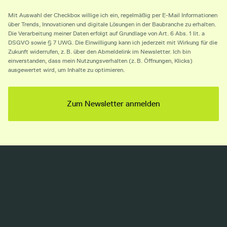
Mit Auswahl der Checkbox willige ich ein, regelmäßig per E-Mail Informationen
über Trends, Innovationen und digitale Lösungen in der Baubranche zu erhalten.
Die Verarbeitung meiner Daten erfolgt auf Grundlage von Art. 6 Abs. 1 lit. a
DSGVO sowie § 7 UWG. Die Einwilligung kann ich jederzeit mit Wirkung für die
Zukunft widerrufen, z. B. über den Abmeldelink im Newsletter. Ich bin
einverstanden, dass mein Nutzungsverhalten (z. B. Öffnungen, Klicks)
ausgewertet wird, um Inhalte zu optimieren.