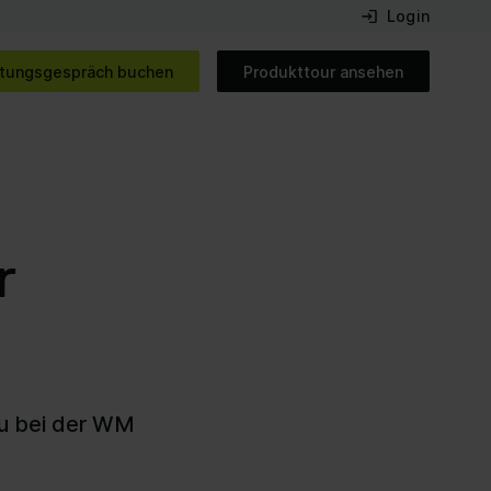
Login
tungsgespräch buchen
Produkttour ansehen
r
au bei der WM