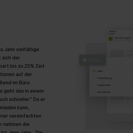
s Jahn vielfältige
 sich der
part bis zu 25% Zeit
tionen auf der
ßend im Büro
o geht das in einem
uch schneller.” Da er
inladen kann,
iner vereinfachten
r nehmen die
lärt Jens Jahn. „Die