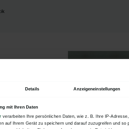
ik
die WM Thermo-
Details
Anzeigeneinstellungen
ein. “Neben dem
persönlichen
g mit Ihren Daten
Im Gegensatz zu
r
verarbeiten Ihre persönlichen Daten, wie z. B. Ihre IP-Adresse,
nd ist bei Fragen
en auf Ihrem Gerät zu speichern und darauf zuzugreifen und so 
Capmo im