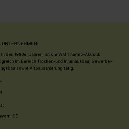
S UNTERNEHMEN:
in den 1980er Jahren, ist die WM Thermo-Akustik
lgreich im Bereich Trocken-und Innenausbau, Gewerbe-
ngsbau sowie Altbausanierung tätig.
E:
r
T:
Bayern, DE