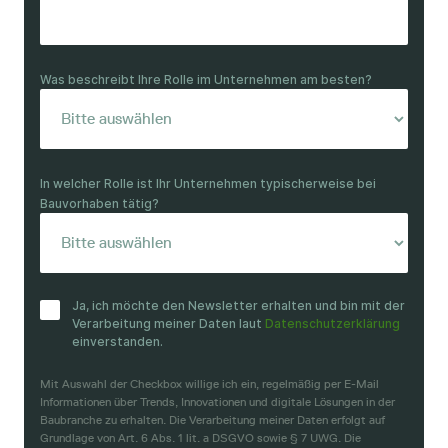
Was beschreibt Ihre Rolle im Unternehmen am besten?
In welcher Rolle ist Ihr Unternehmen typischerweise bei
Bauvorhaben tätig?
Ja, ich möchte den Newsletter erhalten und bin mit der
Verarbeitung meiner Daten laut
Datenschutzerklärung
einverstanden.
Mit Auswahl der Checkbox willige ich ein, regelmäßig per E-Mail
Informationen über Trends, Innovationen und digitale Lösungen in der
Baubranche zu erhalten. Die Verarbeitung meiner Daten erfolgt auf
Grundlage von Art. 6 Abs. 1 lit. a DSGVO sowie § 7 UWG. Die