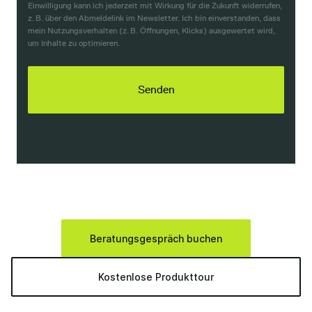
Einwilligung kann ich jederzeit mit Wirkung für die Zukunft widerrufen,
z. B. über den Abmeldelink im Newsletter. Ich bin einverstanden, dass
mein Nutzungsverhalten (z. B. Öffnungen, Klicks) ausgewertet wird,
um Inhalte zu optimieren.
Beratungsgespräch buchen
Kostenlose Produkttour