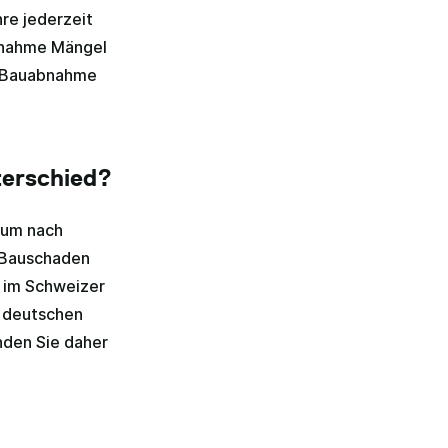
re jederzeit
bnahme Mängel
h Bauabnahme
terschied?
aum nach
n Bauschaden
r im Schweizer
m deutschen
nden Sie daher