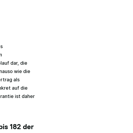
as
m
auf dar, die
nauso wie die
rtrag als
kret auf die
antie ist daher
bis 182 der