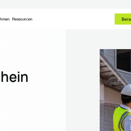
ehmen
Ressourcen
Bera
chein