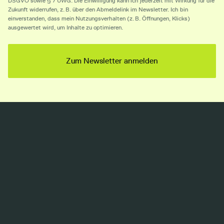
DSGVO sowie § 7 UWG. Die Einwilligung kann ich jederzeit mit Wirkung für die
Zukunft widerrufen, z. B. über den Abmeldelink im Newsletter. Ich bin
einverstanden, dass mein Nutzungsverhalten (z. B. Öffnungen, Klicks)
ausgewertet wird, um Inhalte zu optimieren.