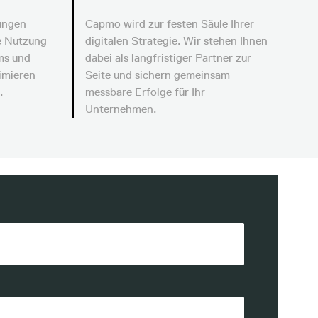
rungen
Capmo wird zur festen Säule Ihrer
e Nutzung
digitalen Strategie. Wir stehen Ihnen
ms und
dabei als langfristiger Partner zur
imieren
Seite und sichern gemeinsam
.
messbare Erfolge für Ihr
Unternehmen.