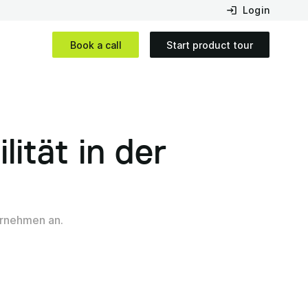
Login
Book a call
Start product tour
lität in der
ernehmen an.