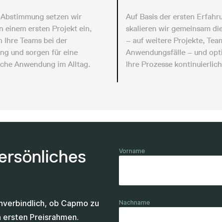
 Abstimmung setzen wir
Auf Basis der ersten Erfah
 einem ersten Projekt ein,
skalieren wir gemeinsam di
n Ihre Teams bei der
– auf weitere Projekte, Tea
ng und sorgen für eine
Anwendungsfälle – und opt
iche Anwendung im Alltag.
Ihre Prozesse kontinuierlich
persönliches
Vorname
unverbindlich, ob Capmo zu
Nachname
n ersten Preisrahmen.