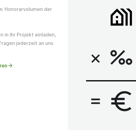
zw. Honorarvolumen der
 in Ihr Projekt einladen,
Fragen jederzeit an uns
ren