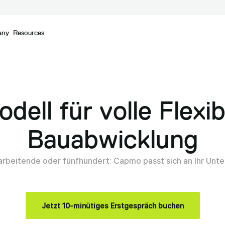
any
Resources
dell für volle Flexibi
Bauabwicklung
arbeitende oder fünfhundert: Capmo passt sich an Ihr Unt
Jetzt 10-minütiges Erstgespräch buchen