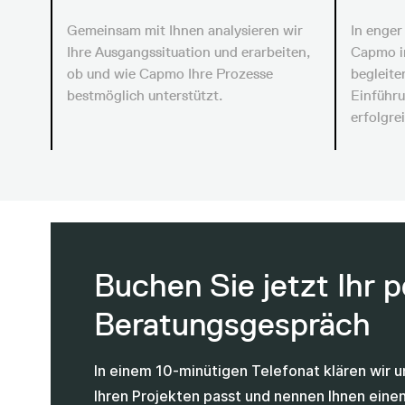
Gemeinsam mit Ihnen analysieren wir
In enger
Ihre Ausgangssituation und erarbeiten,
Capmo in
ob und wie Capmo Ihre Prozesse
begleite
bestmöglich unterstützt.
Einführu
erfolgre
Buchen Sie jetzt Ihr 
Beratungsgespräch
In einem 10-minütigen Telefonat klären wir 
Ihren Projekten passt und nennen Ihnen eine