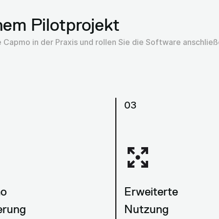
em Pilotprojekt
ie Capmo in der Praxis und rollen Sie die Software anschli
03
o
Erweiterte
ierung
Nutzung