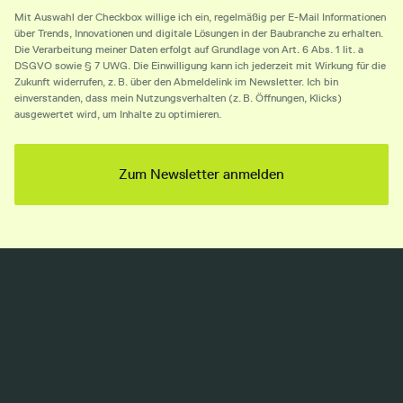
Mit Auswahl der Checkbox willige ich ein, regelmäßig per E-Mail Informationen
über Trends, Innovationen und digitale Lösungen in der Baubranche zu erhalten.
Die Verarbeitung meiner Daten erfolgt auf Grundlage von Art. 6 Abs. 1 lit. a
DSGVO sowie § 7 UWG. Die Einwilligung kann ich jederzeit mit Wirkung für die
Zukunft widerrufen, z. B. über den Abmeldelink im Newsletter. Ich bin
einverstanden, dass mein Nutzungsverhalten (z. B. Öffnungen, Klicks)
ausgewertet wird, um Inhalte zu optimieren.